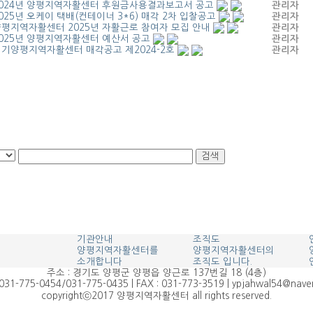
024년 양평지역자활센터 후원금사용결과보고서 공고
관리자
025년 오케이 택배(컨테이너 3*6) 매각 2차 입찰공고
관리자
평지역자활센터 2025년 자활근로 참여자 모집 안내
관리자
025년 양평지역자활센터 예산서 공고
관리자
기양평지역자활센터 매각공고 제2024-2호
관리자
기관안내
조직도
양평지역자활센터를
양평지역자활센터의
소개합니다
조직도 입니다.
주소 : 경기도 양평군 양평읍 양근로 137번길 18 (4층)
: 031-775-0454/031-775-0435 | FAX : 031-773-3519 | ypjahwal54@nave
copyrightⓒ2017 양평지역자활센터 all rights reserved.