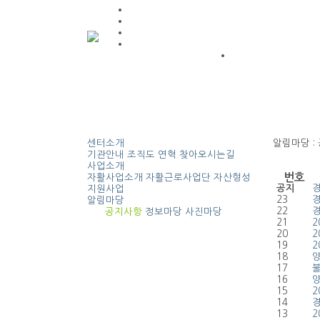
센터소개
알림마당
:
기관안내
조직도
연혁
찾아오시는길
사업소개
번호
자활사업소개
자활근로사업단
자산형성
공지
지원사업
23
알림마당
22
공지사항
정보마당
사진마당
21
2
20
2
19
2
18
양
17
불
16
양
15
2
14
13
2