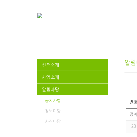
알림
센터소개
사업소개
알림마당
공지사항
번
정보마당
공
사진마당
23