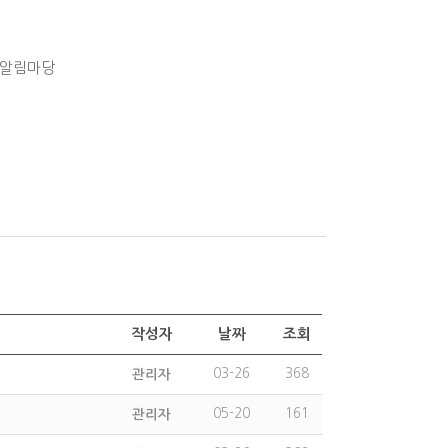
알림마당
작성자
날짜
조회
03-26
368
관리자
05-20
161
관리자