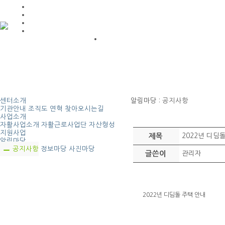
센터소개
알림마당
: 공지사항
기관안내
조직도
연혁
찾아오시는길
사업소개
자활사업소개
자활근로사업단
자산형성
지원사업
제목
2022년 디딤
알림마당
공지사항
정보마당
사진마당
글쓴이
관리자
2022년 디딤돌 주택 안내