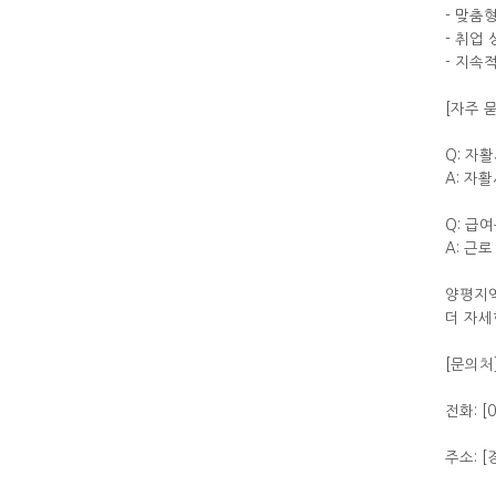
- 맞춤
- 취업
- 지속
[자주 
Q: 자
A: 자
Q: 급
A: 근
양평지역
더 자세
[문의처
전화: [0
주소: 