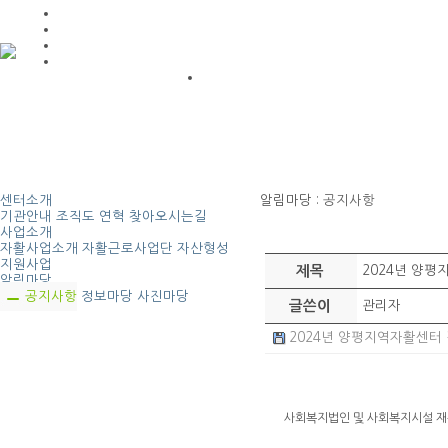
센터소개
알림마당
: 공지사항
기관안내
조직도
연혁
찾아오시는길
사업소개
자활사업소개
자활근로사업단
자산형성
지원사업
제목
2024년 양
알림마당
공지사항
정보마당
사진마당
글쓴이
관리자
2024년 양평지역자활센터 결산
사회복지법인 및 사회복지시설 재무