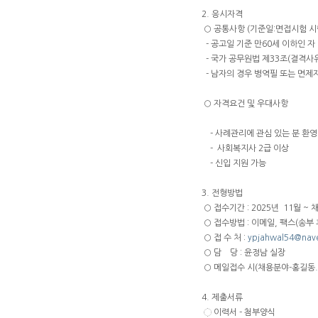
2. 응시자격
○ 공통사항 (기준일:면접시험 시
- 공고일 기준 만60세 이하인 자
- 국가 공무원법 제33조(결격사
- 남자의 경우 병역필 또는 면제자
○ 자격요건 및 우대사항
- 사례관리에 관심 있는 분 환영
- 사회복지사 2급 이상
- 신입 지원 가능
3. 전형방법
○ 접수기간 : 2025년 11월 ~
○ 접수방법 : 이메일, 팩스(송부
○ 접 수 처 :
ypjahwal54@nav
○ 담 당 : 윤정남 실장
○ 메일접수 시(채용분야-홍길동.
4. 제출서류
◌ 이력서 - 첨부양식