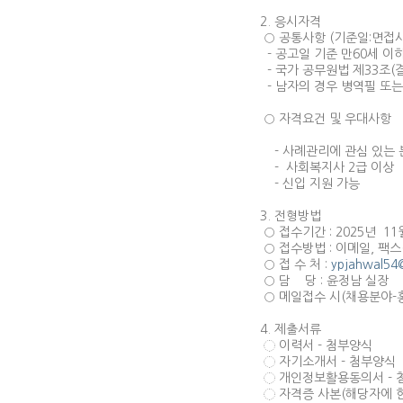
2. 응시자격
○ 공통사항 (기준일:면접
- 공고일 기준 만60세 이
- 국가 공무원법 제33조(
- 남자의 경우 병역필 또는
○ 자격요건 및 우대사항
- 사례관리에 관심 있는 
- 사회복지사 2급 이상
- 신입 지원 가능
3. 전형방법
○ 접수기간 : 2025년 1
○ 접수방법 : 이메일, 팩스
○ 접 수 처 :
ypjahwal54
○ 담 당 : 윤정남 실장
○ 메일접수 시(채용분야-홍
4. 제출서류
◌ 이력서 - 첨부양식
◌ 자기소개서 - 첨부양식
◌ 개인정보활용동의서 - 
◌ 자격증 사본(해당자에 